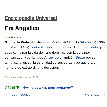
Enciclopedia Universal
Fra Angelico
Fra Angelico
Guido de Pietro da Mugello
(Vicchio di Mugello (
Florencia
) 1395
c. -
Roma
1455),
Pintor
italiano
de principios del
renacimiento
que
supo combinar la vida de fraile dominico con la de pintor
consumado. Fue llamado
Angelico
y también
Beato
por su
temática religiosa, la serenidad de sus obras y porque era un
hombre de extraordinaria devoción.
Enciclopedia Universal
.
2012
.
Игры ⚽
Нужно решить контрольную?
Jean Genet
Florencia