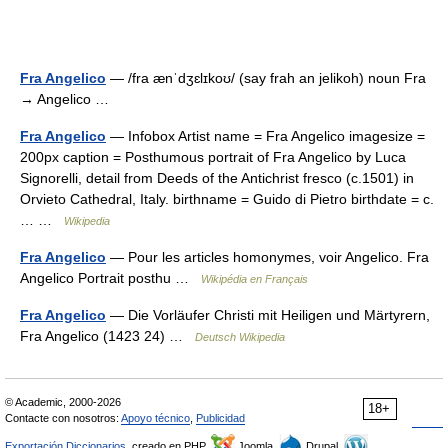
Fra Angelico
— /fra ænˈdʒɛlɪkoʊ/ (say frah an jelikoh) noun Fra
→ Angelico …
Fra Angelico
— Infobox Artist name = Fra Angelico imagesize =
200px caption = Posthumous portrait of Fra Angelico by Luca
Signorelli, detail from Deeds of the Antichrist fresco (c.1501) in
Orvieto Cathedral, Italy. birthname = Guido di Pietro birthdate = c.
… …
Wikipedia
Fra Angelico
— Pour les articles homonymes, voir Angelico. Fra
Angelico Portrait posthu …
Wikipédia en Français
Fra Angelico
— Die Vorläufer Christi mit Heiligen und Märtyrern,
Fra Angelico (1423 24) …
Deutsch Wikipedia
© Academic, 2000-2026
18+
Contacte con nosotros:
Apoyo técnico
,
Publicidad
Exportación Diccionarios
, creado en PHP,
Joomla,
Drupal,