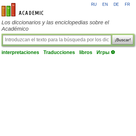
RU
EN
DE
FR
es-academic.com
Los diccionarios y las enciclopedias sobre el
Académico
¡Buscar!
interpretaciones
Traducciones
libros
Игры ⚽